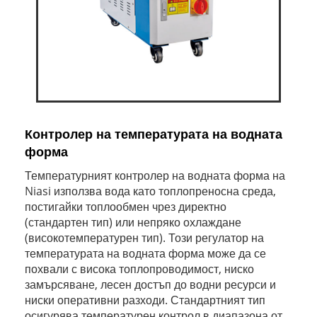
Контролер на температурата на водната
форма
Температурният контролер на водната форма на
Niasi използва вода като топлопреносна среда,
постигайки топлообмен чрез директно
(стандартен тип) или непряко охлаждане
(високотемпературен тип). Този регулатор на
температурата на водната форма може да се
похвали с висока топлопроводимост, ниско
замърсяване, лесен достъп до водни ресурси и
ниски оперативни разходи. Стандартният тип
осигурява температурен контрол в диапазона от