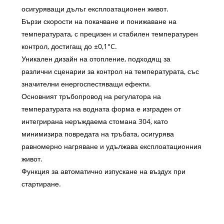
осигуряващи дълъг експлоатационен живот.
Бързи скорости на покачване и понижаване на
температурата, с прецизен и стабилен температурен
контрол, достигащ до ±0,1°C.
Уникален дизайн на отопление, подходящ за
различни сценарии за контрол на температурата, със
значителни енергоспестяващи ефекти.
Основният тръбопровод на регулатора на
температурата на водната форма е изграден от
интегрирана неръждаема стомана 304, като
минимизира повредата на тръбата, осигурява
равномерно нагряване и удължава експлоатационния
живот.
Функция за автоматично изпускане на въздух при
стартиране.