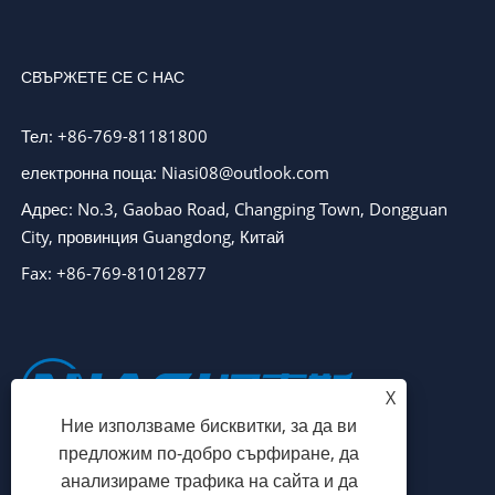
СВЪРЖЕТЕ СЕ С НАС
Тел: +86-769-81181800
електронна поща: Niasi08@outlook.com
Адрес: No.3, Gaobao Road, Changping Town, Dongguan
City, провинция Guangdong, Китай
Fax: +86-769-81012877
X
Ние използваме бисквитки, за да ви
предложим по-добро сърфиране, да
анализираме трафика на сайта и да