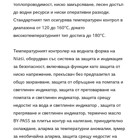
топлопроводимост, ниско замърсяване, лесен достъп
до водни ресурси и ниски оперативни разходи.
Стандартният тип осигурява температурен контрол в
диапазона от 120 до 160°C, докато
високотемпературният тип достига до 180°C.
Температурният контролер на водната форма на
Niasi, оборудван със система за защита и индикация
за безопасност, включваща функции като защита от
ниско напрежение, прекъсвач без предпазител за
общо захранване, защита от обръщане на помпата и
светлинен индикатор, защита от претоварване на
помпата и светлинен индикатор, защита срещу
недостиг на вода и светлинен индикатор , защита от
прегряване и светлинен индикатор, термично масло
BY-PASS за плитък контур на налягане, принудително
охлаждане, аларма за температурни аномалии, зумер
за необичайна аларма, защита срещу недостиг на