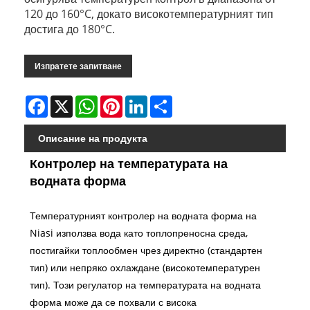
120 до 160°C, докато високотемпературният тип
достига до 180°C.
Изпратете запитване
Facebook
X
WhatsApp
Pinterest
LinkedIn
Share
Описание на продукта
Контролер на температурата на
водната форма
Температурният контролер на водната форма на
Niasi използва вода като топлопреносна среда,
постигайки топлообмен чрез директно (стандартен
тип) или непряко охлаждане (високотемпературен
тип). Този регулатор на температурата на водната
форма може да се похвали с висока