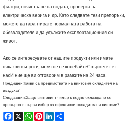
филтри, почистване на водата, проверка на
електрическа верига и др. Като следвате тези препоръки,
можете да гарантирате нормалната работа на
обезвладетеля и да удължите експлоатационния си
живот.
Ако се интересувате от нашите продукти или имате
някакви въпроси, моля не се колебайте
Свържете се с
нас
И ние ще ви отговорим в рамките на 24 часа.
Предишен:
Какви са предимствата на винтовия охладител на
въздуха?
Следващия:
Защо винтовият чилър с водно охлаждане се
превърна в първи избор за ефективни охладителни системи?
Facebook
X
WhatsApp
Pinterest
LinkedIn
Share