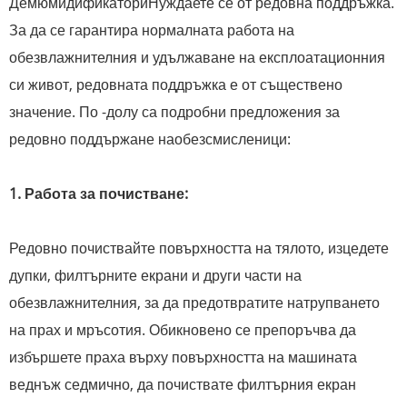
Демюмидификатори
Нуждаете се от редовна поддръжка.
За да се гарантира нормалната работа на
обезвлажнителния и удължаване на експлоатационния
си живот, редовната поддръжка е от съществено
значение. По -долу са подробни предложения за
редовно поддържане на
обезсмисленици:
1. Работа за почистване:
Редовно почиствайте повърхността на тялото, изцедете
дупки, филтърните екрани и други части на
обезвлажнителния, за да предотвратите натрупването
на прах и мръсотия. Обикновено се препоръчва да
избършете праха върху повърхността на машината
веднъж седмично, да почиствате филтърния екран