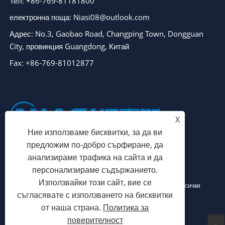
Тел: +86-769-81181800
електронна поща: Niasi08@outlook.com
Адрес: No.3, Gaobao Road, Changping Town, Dongguan
City, провинция Guangdong, Китай
Fax: +86-769-81012877
X
Ние използваме бисквитки, за да ви
предложим по-добро сърфиране, да
анализираме трафика на сайта и да
персонализираме съдържанието.
Използвайки този сайт, вие се
Copyright © 2024 Dongguan Niasi Plastic Machinery Co., Ltd. Всички
съгласявате с използването на бисквитки
права запазени.
от наша страна.
Политика за
поверителност