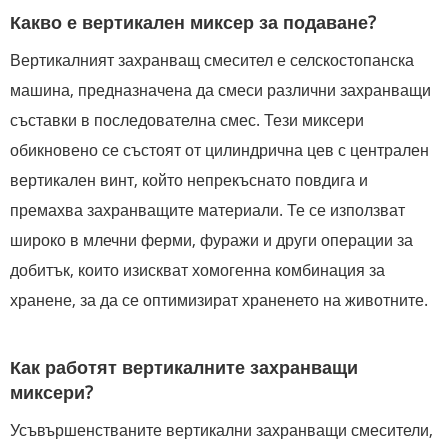
Какво е вертикален миксер за подаване?
Вертикалният захранващ смесител е селскостопанска
машина, предназначена да смеси различни захранващи
съставки в последователна смес. Тези миксери
обикновено се състоят от цилиндрична цев с централен
вертикален винт, който непрекъснато повдига и
премахва захранващите материали. Те се използват
широко в млечни ферми, фуражи и други операции за
добитък, които изискват хомогенна комбинация за
хранене, за да се оптимизират храненето на животните.
Как работят вертикалните захранващи
миксери?
Усъвършенстваните вертикални захранващи смесители,