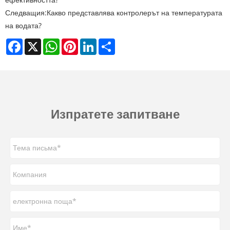
Следващия:
Какво представлява контролерът на температурата
на водата?
Facebook
X
WhatsApp
Pinterest
LinkedIn
Share
Изпратете запитване