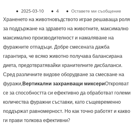
●
2025-03-10
●
4
●
Оставете ми съобщение
Храненето на животновъдството играе решаваща роля
за поддържане на здравето на животните, максимално
максимално производителност и намаляване на
фуражните отпадъци. Добре смесената дажба
гарантира, че всяко животно получава балансирана
диета, предотвратявайки хранителните дисбаланси.
Сред различните видове оборудване за смесване на
фуражи,
Вертикални захранващи миксери
Открояват
се за способността си ефективно да обработват големи
количества фуражни съставки, като същевременно
поддържат равномерност. Но как точно работят и какво
ги прави толкова ефективни?