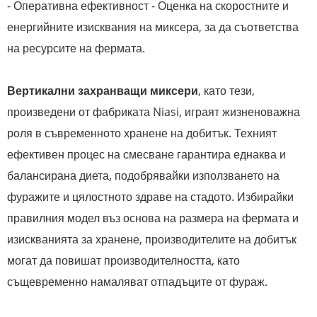
- Оперативна ефективност - Оценка на скоростните и
енергийните изисквания на миксера, за да съответства
на ресурсите на фермата.
Вертикални захранващи миксери
, като тези,
произведени от фабриката Niasi, играят жизненоважна
роля в съвременното хранене на добитък. Техният
ефективен процес на смесване гарантира еднаква и
балансирана диета, подобрявайки използването на
фуражите и цялостното здраве на стадото. Избирайки
правилния модел въз основа на размера на фермата и
изискванията за хранене, производителите на добитък
могат да повишат производителността, като
същевременно намаляват отпадъците от фураж.