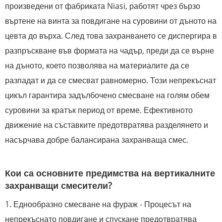
произведени от фабриката Niasi, работят чрез бързо
въртене на винта за повдигане на суровини от дъното на
цевта до върха. След това захранването се диспергира в
разпръскване във формата на чадър, преди да се върне
на дъното, което позволява на материалите да се
разпадат и да се смесват равномерно. Този непрекъснат
цикъл гарантира задълбочено смесване на голям обем
суровини за кратък период от време. Ефективното
движение на съставките предотвратява разделянето и
насърчава добре балансирана захранваща смес.
Кои са основните предимства на вертикалните
захранващи смесители?
1. Еднообразно смесване на фураж - Процесът на
непрекъснато повдигане и спускане предотвратява