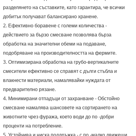
разделянето на съставките, като гарантира, че всички
добитък получават балансирано хранене.
2. Ефективно боравене с големи количества -
действието за бързо смесване позволява бърза
обработка на значителни обеми на подаване,
подобряване на производителността на фермите.
3. Оптимизирана обработка на грубо-вертикалните
смесители ефективно се справят с дълги стъбла и
влакнести материали, намалявайки нуждата от
предварително рязане.
4. Минимирани отпадъци от захранване - Обстойно
смесване намалява шансовете на сортирането на
животните чрез фуража, което води до по -добри
проценти на потребление.
5. Устойчива и ниска поддръжка - с по -малко движещи