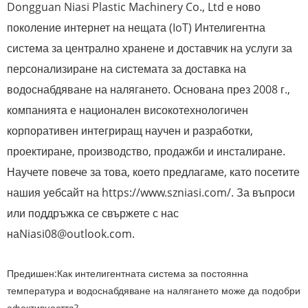
Dongguan Niasi Plastic Machinery Co., Ltd е ново
поколение интернет на нещата (IoT) Интелигентна
система за централно хранене и доставчик на услуги за
персонализиране на системата за доставка на
водоснабдяване на налягането. Основана през 2008 г.,
компанията е национален високотехнологичен
корпоративен интегриращ научен и разработки,
проектиране, производство, продажби и инсталиране.
Научете повече за това, което предлагаме, като посетите
нашия уебсайт на https://www.szniasi.com/. За въпроси
или поддръжка се свържете с нас
на
Niasi08@outlook.com
.
Предишен:
Как интелигентната система за постоянна
температура и водоснабдяване на налягането може да подобри
ефективността?