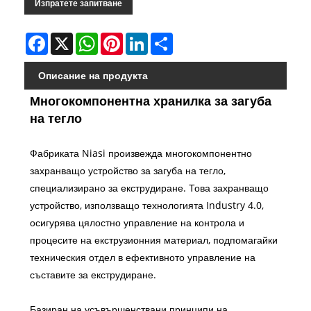
Изпратете запитване
Facebook
X
WhatsApp
Pinterest
LinkedIn
Share
Описание на продукта
Многокомпонентна хранилка за загуба
на тегло
Фабриката Niasi произвежда многокомпонентно
захранващо устройство за загуба на тегло,
специализирано за екструдиране. Това захранващо
устройство, използващо технологията Industry 4.0,
осигурява цялостно управление на контрола и
процесите на екструзионния материал, подпомагайки
техническия отдел в ефективното управление на
съставите за екструдиране.
Базиран на усъвършенствани принципи на