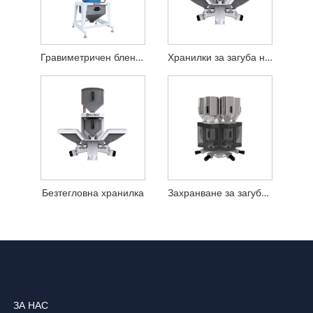
Гравиметричен блендер
Хранилки за загуба на тегло
Безтегловна хранилка
Захранване за загуба при тегло за непрекъснати процеси
ЗА НАС