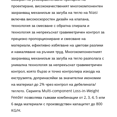
проектиране, висококачественият многокомпонентен
захранващ механизъм за загуба на тегло на Niasi
включва високоскоростен дизайн на клапана,
технология за смесване с обратна спирала и
технология за непрекъснат гравиметричен контрол за
прецизно пропорциониране и смесване на
материали, ефективно избягване на цветови разлики
и намаляване на ръчния труд. Многокомпонентният
захранващ механизъм за загуба на тегло разполага с
уникална технология за непрекъснат гравиметричен
контрол, която бързо и точно контролира изхода на
екструзията, допринасяйки за значителни икономии
на материал до 2% чрез контрол на дебелината/
теглото. Серията Multi-component Loss-in-Weight
Feeder позволява гъвкави комбинации от 2, 3, 4, 5 или
6 вида материали с производствен капацитет до 800
KG/H.